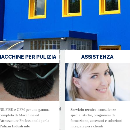
ACCHINE PER PULIZIA
ASSISTENZA
NILFISK e CFM per una gamma
Servizio tecnico
, consulenze
completa di Macchine ed
specialistiche, programmi di
Attrezzature Professionali per la
formazione, accessori e soluzioni
Pulizia Industriale
integrate per i clienti