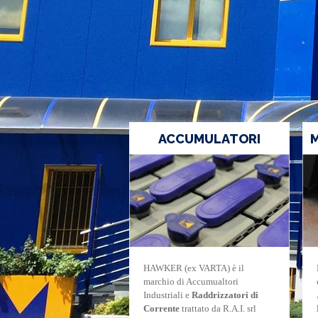
ACCUMULATORI
M
HAWKER (ex VARTA) è il
marchio di Accumualtori
Industriali e
Raddrizzatori di
Corrente
trattato da R.A.I. srl