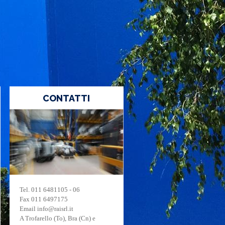
CONTATTI
Tel. 011 6481105 - 06
Fax 011 6497175
E
mail info
@raisrl.it
A Trofarello (To), Bra (Cn) e